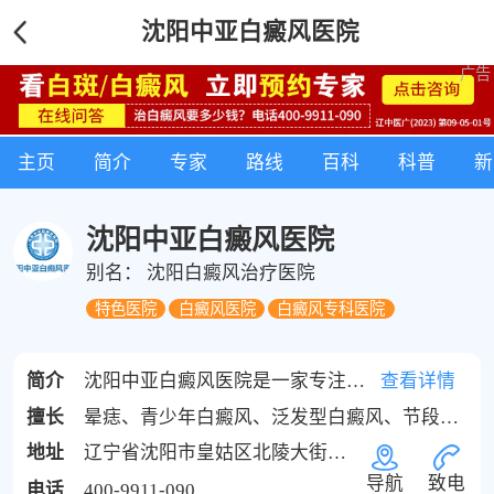
沈阳中亚白癜风医院
主页
简介
专家
路线
百科
科普
新
沈阳中亚白癜风医院
别名： 沈阳白癜风治疗医院
特色医院
白癜风医院
白癜风专科医院
简介
沈阳中亚白癜风医院是一家专注于白癜风治疗的专业医疗机构，位于辽宁省沈阳市皇姑区北陵大街6号（省公安厅往南走300米）。经过多年的发展，已经成为一家白癜风诊疗的专业机构。医院与国内外优秀的专业院所合作，致力于白癜风的研究与治疗。医院拥有先进的治疗设备和技术，如进口308nm准分子激光、ReCell、黑色素细胞培植技术等，...
查看详情
擅长
晕痣、青少年白癜风、泛发型白癜风、节段型白癜风、顽固性白癜风
地址
辽宁省沈阳市皇姑区北陵大街6号
导航
致电
电话
400-9911-090