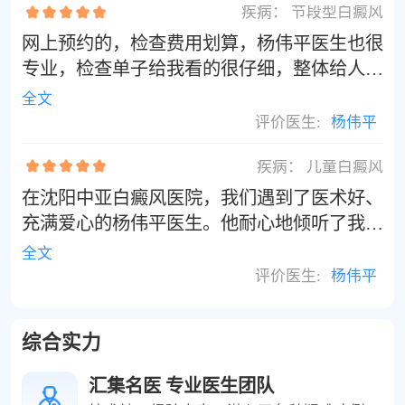
疾病：
节段型白癜风
复查有好的效果。
网上预约的，检查费用划算，杨伟平医生也很
专业，检查单子给我看的很仔细，整体给人感
觉很专业，在院有任何不懂的都有医护人员全
全文
程指引，很满意。
评价医生:
杨伟平
疾病：
儿童白癜风
在沈阳中亚白癜风医院，我们遇到了医术好、
充满爱心的杨伟平医生。他耐心地倾听了我们
的担忧，详细分析了孩子的病情，并为我们制
全文
定了一套个性化的治疗方案。仅仅两个多月的
评价医生:
杨伟平
时间，孩子的病情就出现了明显的好转，那些
曾经让我们忧心忡忡的白斑开始逐渐淡去，孩
综合实力
子也开心不再像以往那闷闷不乐了。
汇集名医 专业医生团队