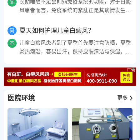
长期睡眠不足会削弱免疫系统的功能，对于白癜
答
治疗。
风患者而言，免疫系统的紊乱正是其病情发生发
展的重要因素之一。睡眠不足还会对神经内分泌
系统产生不良影响。睡眠不足会进一步加剧这种
夏天如何护理儿童白癜风？
问
焦虑、抑郁等负面情绪，形成恶性循环。这种心
儿童白癜风患者到了夏季首先要注意防晒，夏季
答
理压力不仅会影响患者的治疗效果和生活质量，
炎热潮湿，容易出汗，保持皮肤清洁与保湿。健
还可能通过神经免疫等途径进一步加重白癜风的
康的饮食习惯有助于提升孩子的整体免疫力和皮
病情。
肤健康。要均衡饮食，多吃一些含酪氨酸高的食
物，少食含维生素C多的食物。并且家长关注心
理健康，给予情感支持。
医院环境
更多