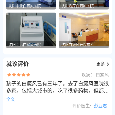
沈阳中亚白癜风医院
沈阳治疗白癜风医院
沈阳专治白癜风医院
沈阳白癜风医院排名
就诊评价
更多
疾病：
白癜风
孩子的白癜风已有三年了。去了白癜风医院很
多家，包括大城市的，吃了很多药物，但都没
有很大效果。经过朋友推荐来到沈阳中亚白癜
全文
风医院， 于是我提前在高德上预约了彭亚君
评价医生:
彭亚君
主任的号，主任看的很仔细，期待2个月后我