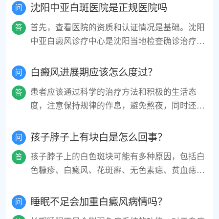
沈阳中亚白斑医院是正规医院吗
问
首先，查看医院的资质和认证情况是基础。沈阳
答
中亚白癜风诊疗中心是沈阳当地检查确诊治疗白
斑、白癜风医院,辽宁省看白癜风专科级医院,医
疗团队的实力直接关系到治疗效果。选择医院
白癜风进展期应该怎么度过？
问
时，应关注其是否采用科学、规范、个性化的治
患者应该通过科学的治疗方法和积极的生活态
答
疗方案。还有良好的医院服务和环境能够提高患
度，注意保持规律的作息，避免熬夜，同时还要
者的就医体验和舒适度。同时可以看看其他患者
注意保持营养的均衡，适当进行体育锻炼，患者
的评价。
完全有可能平稳度过白癜风进展期。
孩子脖子上有块白是怎么回事？
问
孩子脖子上的白色斑块可能有多种原因，包括白
答
色糠疹、白癜风、花斑癣、无色素痣、贫血痣
等。当发现孩子脖子上有白色斑块时，家长应保
持冷静，并尽快带孩子就医。医生会根据孩子的
睡眠不足会加重白癜风病情吗？
问
具体情况进行相关检查，明确病因后给予针对性